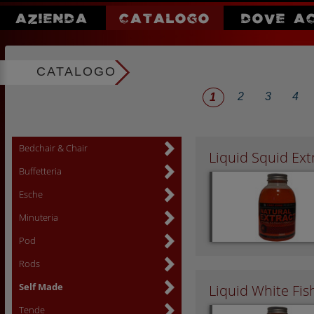
AZIENDA
CATALOGO
DOVE A
CATALOGO
2
3
4
1
Bedchair & Chair
Liquid Squid Ext
Buffetteria
Esche
Minuteria
Pod
Rods
Self Made
Liquid White Fis
Tende