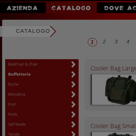
AZIENDA
CATALOGO
DOVE A
CATALOGO
2
3
4
1
Bedchair & Chair
Cooler Bag Larg
Buffetteria
Esche
Minuteria
Pod
Rods
Self Made
Cooler Bag Smal
Tende