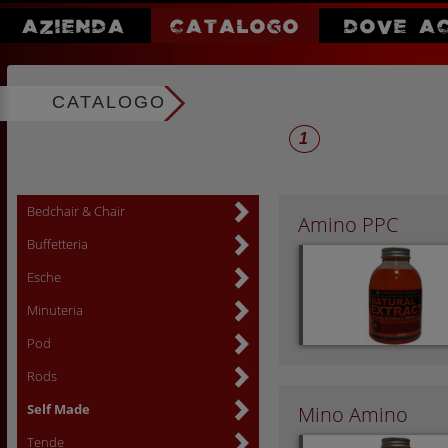
AZIENDA
CATALOGO
DOVE A
CATALOGO
1
Bedchair & Chair
Amino PPC
Buffetteria
Esche
Minuteria
Pod
Rods
Self Made
Mino Amino
Tende