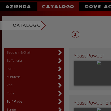
AZIENDA
CATALOGO
DOVE A
CATALOGO
1
Bedchair & Chair
Yeast Powder
Buffetteria
Esche
Minuteria
Pod
Rods
Self Made
Yeast Powder E
Tende