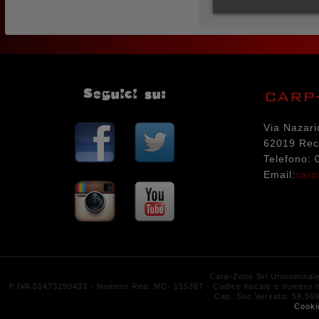
Seguici su:
Via Nazari
62019 Rec
Telefono:
Email:
carp
Carp-Zone Srl Uninominal
P.IVA 01473290433 - Numero Rea: MC- 155387 - Codice fiscale e numero isc
Cap. Soc.Versato: 59.
Cooki