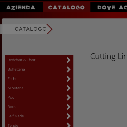
AZIENDA
CATALOGO
DOVE A
CATALOGO
Cutting Li
Bedchair & Chair
Buffetteria
Esche
Minuteria
Pod
Rods
Self Made
Tende