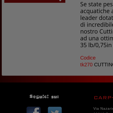
Se state pes
acquatiche 
leader dotat
di incredibil
nostro Cutt
ad una ottim
35 lb/0,75in
Cod
tk270
CUTTING
Seguici su:
Via Nazari