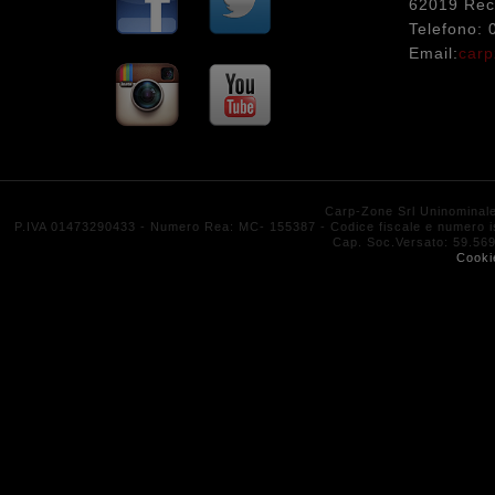
62019 Rec
Telefono:
Email:
carp
Carp-Zone Srl Uninominal
P.IVA 01473290433 - Numero Rea: MC- 155387 - Codice fiscale e numero isc
Cap. Soc.Versato: 59.
Cooki